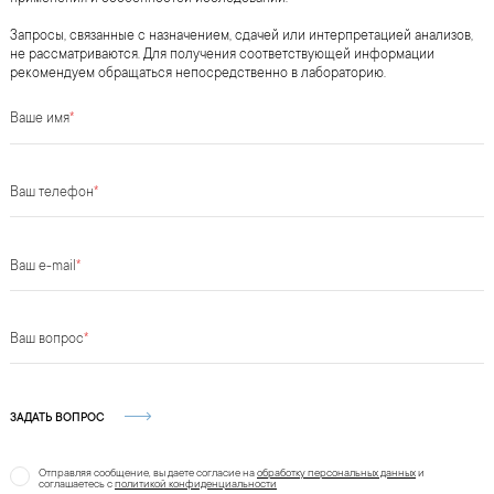
Запросы, связанные с назначением, сдачей или интерпретацией анализов,
не рассматриваются. Для получения соответствующей информации
рекомендуем обращаться непосредственно в лабораторию.
Ваше имя
*
Ваш телефон
*
Ваш e-mail
*
Ваш вопрос
*
ЗАДАТЬ ВОПРОС
Отправляя сообщение, вы даете согласие на
обработку персональных данных
и
соглашаетесь c
политикой конфиденциальности