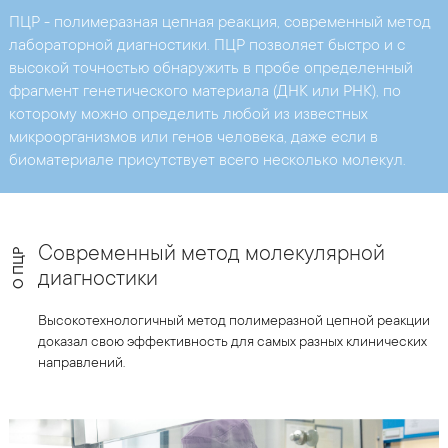
ПЦР - полимеразная цепная реакция, современный метод
лабораторной диагностики. ПЦР позволяет быстро и с
высокой точностью обнаружить в пробе определенный
фрагмент генетического материала (ДНК или РНК), по
которому можно определить любой из известных
микроорганизмов или генов человека, даже если в
биоматериале присутствует всего несколько молекул.
Современный метод молекулярной
О ПЦР
диагностики
Высокотехнологичный метод полимеразной цепной реакции
доказал свою эффективность для самых разных клинических
направлений.