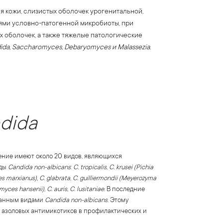
 кожи, слизистых оболочек урогенитальной,
ями условно-патогенной микробиоты, при
 оболочек, а также тяжелые патологические
ida, Saccharomyces, Debaryomyces и Malassezia.
dida
ение имеют около 20 видов, являющихся
ды
Candida non-albicans
:
C. tropicalis, C. krusei (Pichia
ces marxianus), C. glabrata, C. guilliermondii (Meyerozyma
yces hansenii), С. auris, C. lusitaniae.
В последние
званным видами
Candida non-albicans
. Этому
 азоловых антимикотиков в профилактических и