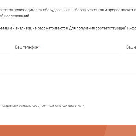
вляется производителем оборудования и наборов реагентов и предоставляет 
ей исследований.
претацией анализов, не рассматриваются. Для получения соответствующей и
Ваш телефон
*
Ваш e
ьных данных
и соглашаетесь c
политикой конфиденциальности