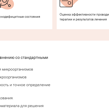
Оценка эффективности провод
унодефицитные состояния
терапии и результатов лечения
внению со стандартными
и микроорганизмов
икроорганизмов
ность и точное определение
ования.
оматериала для решения