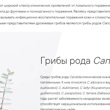
т широкий спектр клинических проявлений: от локального поражения
кта до фунгемии и полиорганного поражения. Являясь представител
вызывать инфекционно-воспалительные поражения кожи и слизистых
вными представителями дрожжевых грибов являются грибы родов
Сand
Грибы рода
Can
Среди грибов рода
Candida
клиническое знач
патогенными. К ним относятся
C. albicans
и ви
kudriavzevii), С. dubliniensis, C. kefyr (Kluyveromy
guilliermondii), C. parapsilosis, C. famata (Debaryom
годы растет заболеваемость кандидозом, вы
способствует нерациональное использование
терапевтических целях.