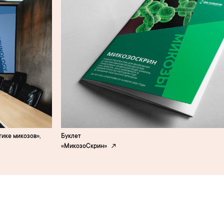
ике микозов»,
Буклет
«МикозоСкрин»